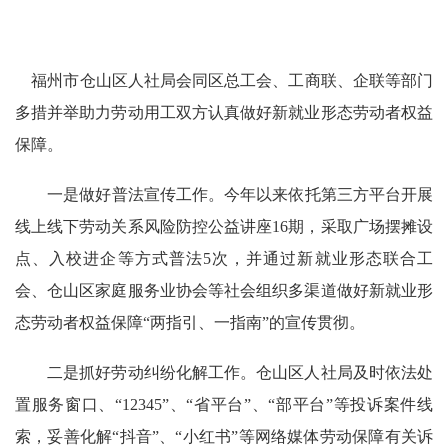
福州市仓山区人社局会同区总工会、工商联、企联等部门
多措并举助力劳动用工双方认真做好新就业形态劳动者权益
保障。
一是
做好
普法
宣传工作
。
今年以来依托第三方平台开展
线上线下劳动关系风险防控公益讲座16期，采取广场摆摊设
点、入校进企等方式普法5次，并通过新就业形态联合工
会、仓山区家庭服务业协会等社会组织多渠道做好新就业形
态劳动者权益保障“两指引、一指南”的宣传贯彻。
二是抓好劳动纠纷化解
工作
。
仓山区人社局及时依法处
置服务窗口、“12345”、“省平台”、“部平台”等投诉案件线
索，
妥善
化解“抖音”、“小红书”等网络媒体劳动保障有关诉