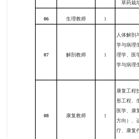
草药栽
0
6
生理教师
1
人体解剖
学与病理
0
7
解剖教师
1
理学、医
学与病理
康复工程
形工程、
医学、康
0
8
康复教师
1
方向）、
疗、康复