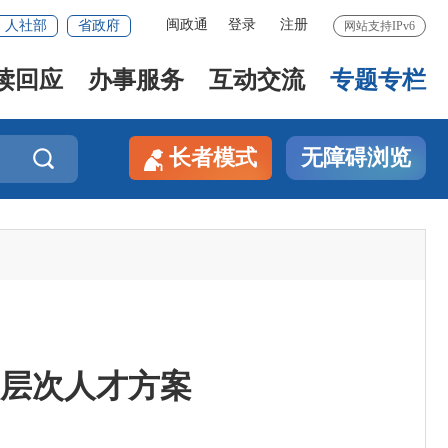
闽政通
登录
注册
人社部
省政府
网站支持IPv6
读回应
办事服务
互动交流
专题专栏
长者模式
无障碍浏览

高层次人才方案