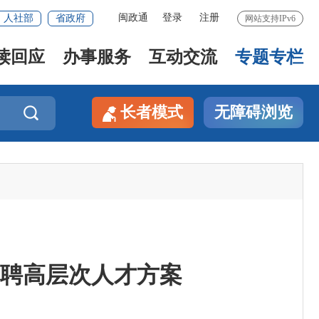
闽政通
登录
注册
人社部
省政府
网站支持IPv6
读回应
办事服务
互动交流
专题专栏
长者模式
无障碍浏览

招聘高层次人才方案