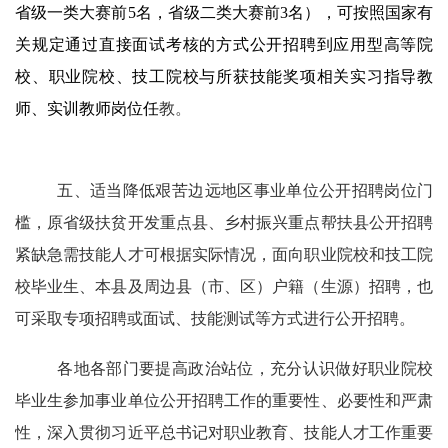
省级一类
大赛前
5名
，
省级
二类大赛前
3
名
），
可按照国家有
关规定
通过
直接
面试考核
的方式
公开招聘
到应用型高等院
校、职业院校、技工院校与所获技能奖项相关实习
指导教
师
、实训教师岗位任
教。
五、适当降低艰苦边远地区事业单位公开招聘岗位门
槛，原省级扶贫
开发重点县、乡村振兴重点帮扶县
公开招聘
紧缺急需技能人才可根据实际情况，面向职业院校
和技工院
校
毕业生、本县及周边县（市、区）户籍（生源）招聘，也
可采取
专项招聘
或面试、技能测试等方式进行公开招聘。
各地各部门要
提高政治站位，
充分认识做好
职业院校
毕业生参加事业单位公开招聘工作的重要性
、必要性和
严肃
性
，深入贯彻习近平总书记对职业教育、技能人才工作重要