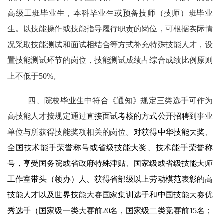
高级工班毕业生，本科毕业生或预备技师（技师）班毕业
生。
以技能操作或技能指导履行职责的岗位，可根据实际情
况采取技能测试和面试相结合
等
方式补充特殊技能人才，设
置技能测试环节的岗位，技能测试成绩占综合成绩比例原则
上不低于
50%。
四、院校毕业生
中符合《通知》规定三类选手可作为
高技能人才
按规定通过
直接
面试考核
的方式
公开招聘
到事业
单位与所获得技能奖项相关的岗位。
对获得中华技能大奖、
全国技术能手荣誉称号或省级技能大奖、技术能手荣誉称
号，享受国务院或省政府特殊津贴、国家级或省级技能大师
工作室
带头（领办）
人、获得省部级以上劳动模范表彰的高
技能人才以及世界技能大赛
国家
集训选手和
中
国技能大赛
优
秀
选手（国家级一类大赛前
2
0
名
，
国家级二类竞赛
前
1
5
名
；