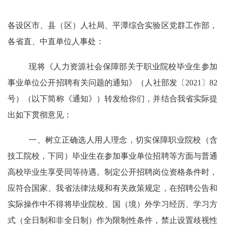
各设区市、县（区）人社局、平潭综合实验区党群工作部，
各省直、中直单位人事处
：
现将
《
人力资源社会保障部关于职业院校毕业生参加
事业单位公开招聘有关问题的通知
》（
人社部
发
〔
20
21
〕
82
号
）
（以下简称《通知》）转发给你们
，
并结合我省实际提
出如下贯彻意见
：
一、
树立正确选人用人理念，
切实保障职业院校（含
技工院校，下同）毕业生在参加事业单位招聘等方面与普通
高校毕业生享受同等待遇。
制定公开招聘
岗位资格条件
时
，
应
符合国家、我省法律法规和有关政策规定，在招聘公告和
实际操作中不得将毕业院校、国（境）外学习经历、学习方
式（全日制和非全日制）作为限制性条件，
禁止设置
歧视性