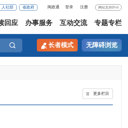
闽政通
登录
注册
人社部
省政府
网站支持IPv6
读回应
办事服务
互动交流
专题专栏
长者模式
无障碍浏览

更多栏目