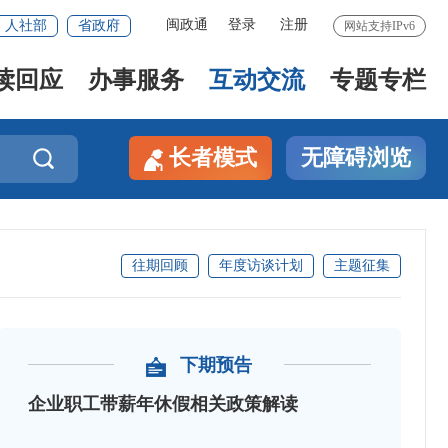
闽政通
登录
注册
人社部
省政府
网站支持IPv6
读回应
办事服务
互动交流
专题专栏
长者模式
无障碍浏览

往期回顾
年度访谈计划
主题征集
下期预告
企业职工带薪年休假相关政策解读