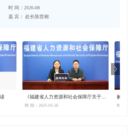
时 间：2026-08
嘉 宾： 处长陈世榕
读
《福建省人力资源和社会保障厅关于公布我省最低工资标准的通知》政策解读
时 间：2025-03-26
时 间：202