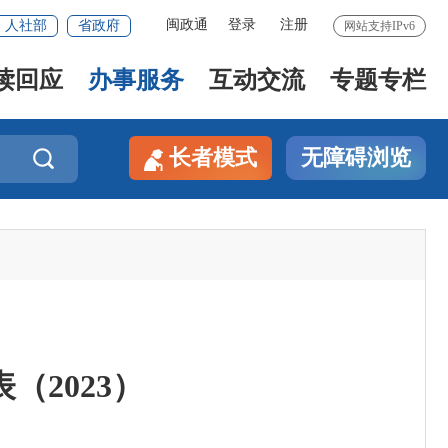
闽政通
登录
注册
人社部
省政府
网站支持IPv6
读回应
办事服务
互动交流
专题专栏
长者模式
无障碍浏览

2023）