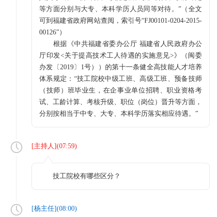
等方面分别与大专、本科学历人员同等对待。”（全文
可到福建省政府网站查阅，索引号“FJ00101-0204-2015-
00126”）
根据《中共福建省委办公厅 福建省人民政府办公
厅印发<关于提高技术工人待遇的实施意见>》（闽委
办发〔2019〕1号））的第十一条健全高技能人才培养
体系规定：“技工院校中级工班、高级工班、预备技师
（技师）班毕业生，在企事业单位招聘、职业资格考
试、工龄计算、考核升级、职位（岗位）晋升等方面，
分别按相当于中专、大专、本科学历落实相应待遇。”
[
主持人
](
07:59
)
技工院校有哪些区分？
[
杨主任
](
08:00
)