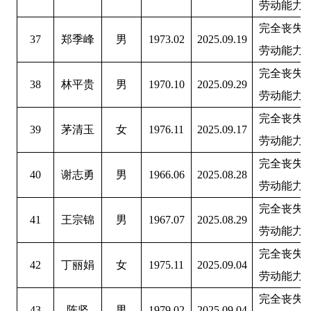
劳动能力
完全丧失
37
郑季峰
男
1973.02
2025.09.19
劳动能力
完全丧失
38
林平贵
男
1970.10
2025.09.29
劳动能力
完全丧失
39
茅清玉
女
1976.11
2025.09.17
劳动能力
完全丧失
40
谢志勇
男
1966.06
2025.08.28
劳动能力
完全丧失
41
王宗锦
男
1967.07
2025.08.29
劳动能力
完全丧失
42
丁丽娟
女
1975.11
2025.09.04
劳动能力
完全丧失
43
陈坚
男
1979.02
2025.09.04