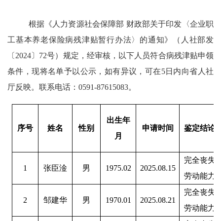
根据《人力资源社会保障部
财政部关于印发〈企业职
工基本养老保险病残津贴暂行办法〉的通知》（人社部发
〔
2024〕72号）规定，经审核，以下人员符合病残津贴申领
条件，现将名单予以公示，如有异议，可在5日内向省人社
厅反映。联系电话：0591-87615083。
出生年
序号
姓名
性别
申请时间
鉴定结论
月
完全丧失
1
张臣淦
男
1975.02
2025.08.15
劳动能力
完全丧失
2
邹建华
男
1970.01
2025.08.21
劳动能力