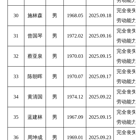
劳动能力
完全丧失
30
施林森
男
1968.05
2025.09.18
劳动能力
完全丧失
31
曾国琴
男
1972.02
2025.09.16
劳动能力
完全丧失
32
蔡亚泉
男
1970.03
2025.09.15
劳动能力
完全丧失
33
陈朝晖
男
1970.07
2025.09.17
劳动能力
完全丧失
34
黄清国
男
1974.12
2025.09.22
劳动能力
完全丧失
35
蓝建林
男
1967.09
2025.09.15
劳动能力
完全丧失
36
周坤成
男
1969.01
2025.09.23