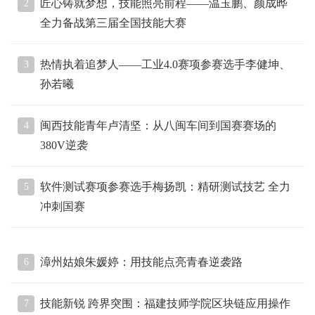
匠心铸就梦想，技能照亮前程——温玉鹏、颜成晔
2
全力备战第三届全国技能大赛
热情执着追梦人——工业4.0赛项参赛选手李健坤、
3
孙若曦
闽西技能青年卢清坚：从八闽车间到国赛赛场的
4
380V逆袭
软件测试赛项参赛选手梅扬凯：精研测试技艺 全力
5
冲刺国赛
漳州姑娘朱媛婷：用技能点亮青春逆袭路
6
技能新锐 跨界突围：福建技师学院区块链应用操作
7