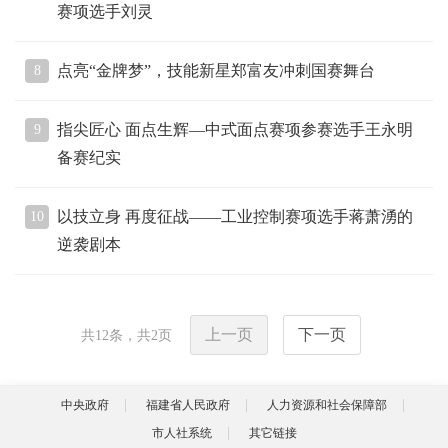
赛项选手刘灵
点亮“金牌梦”，技能新星郑富友冲刺国赛舞台
8
指尖匠心 面点生辉—中式面点赛项参赛选手王永明
9
备赛纪实
以技立身 再度征战——工业控制赛项选手蒋萧湧的
10
逆袭剧本
上一页
下一页
共
12
条，共
2
页
中央政府
福建省人民政府
人力资源和社会保障部
市人社系统
其它链接